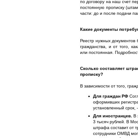
по договору на наш счет п
постоянную прописку (штам
части: до и после подачи п
Какие документы потребу
Реестр нужных документов б
гражданства, и от того, к
или постоянная. Подробнос
Сколько составляет штр
прописку?
В зависимости от того, гра
Для граждан РФ
Согл
оформивших регистра
установленный срок, 
Для иностранцев.
В 
3 тысяч рублей. В Мо
штрафа составит от т
сотрудники ОМВД могу