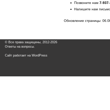
Позвоните нам
7-937
Напишите нам письмо
Обновление страницы: 06.0
© Все права защищены, 2012-2026
Ответы на вопросы.
Сайт работает на WordPress