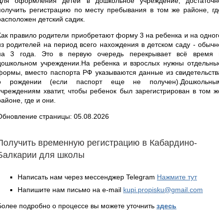
Для оформления детей в дошкольное учреждение, достаточн
получить регистрацию по месту пребывания в том же районе, гд
расположен детский садик.
Как правило родители приобретают форму 3 на ребенка и на одног
из родителей на период всего нахождения в детском саду - обычн
на 3 года. Это в первую очередь перекрывает всё время 
дошкольном учреждении.На ребенка и взрослых нужны отдельны
формы, вместо паспорта РФ указываются данные из свидетельств
о рождении (если паспорт еще не получен).Дошкольны
учреждениям хватит, чтобы ребенок был зарегистрирован в том ж
районе, где и они.
Обновление страницы: 05.08.2026
Получить временную регистрацию в Кабардино-
Балкарии для школы
Написать нам через мессенджер Telegram
Нажмите тут
Напишите нам письмо на e-mail
kupi.propisku@gmail.com
Более подробно о процессе вы можете уточнить
здесь