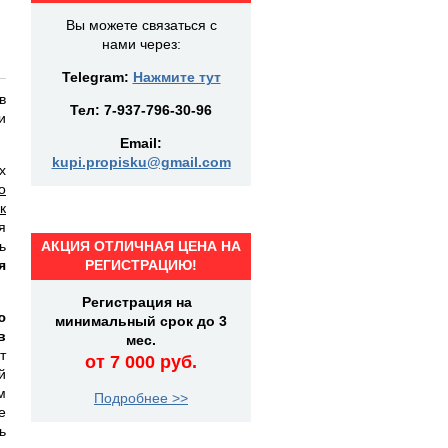
Вы можете связаться с
нами через:
Telegram:
Нажмите тут
в
Тел:
7-937-796-30-96
и
Email:
kupi.propisku@gmail.com
х
о
к
я
ь
АКЦИЯ ОТЛИЧНАЯ ЦЕНА НА
я
РЕГИСТРАЦИЮ!
Регистрация на
ю
минимальный срок до 3
в
мес.
т
от 7 000 руб.
й
м
Подробнее >>
е
ь