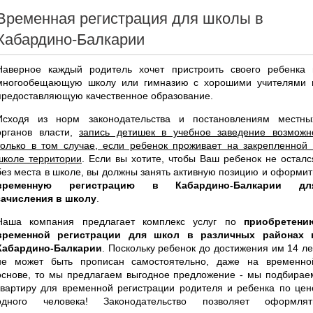
Временная регистрация для школы в
Кабардино-Балкарии
Наверное каждый родитель хочет пристроить своего ребенка 
многообещающую школу или гимназию с хорошими учителями 
предоставляющую качественное образование.
Исходя из норм законодательства и постановлениям местны
органов власти,
запись детишек в учебное заведение возможн
только в том случае, если ребенок проживает на закрепленной 
школе территории
. Если вы хотите, чтобы Ваш ребенок не осталс
без места в школе, вы должны занять активную позицию и оформит
временную регистрацию в Кабардино-Балкарии дл
зачисления в школу
.
Наша компания предлагает комплекс услуг по
приобретени
временной регистрации для школ в различных районах 
Кабардино-Балкарии
. Поскольку ребенок до достижения им 14 ле
не может быть прописан самостоятельно, даже на временно
основе, то мы предлагаем выгодное предложение - мы подбирае
квартиру для временной регистрации родителя и ребенка по цен
одного человека! Законодательство позволяет оформлят